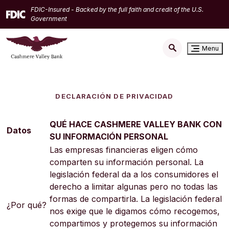
Home
Download
FDIC-Insured - Backed by the full faith and credit of the U.S.
Skip
Acrobat
Government
to
Reader
main
5.0
Menu
content
or
Skip
higher
to
to
footer
view
DECLARACIÓN DE PRIVACIDAD
.pdf
files.
QUÉ HACE CASHMERE VALLEY BANK CON
Datos
SU INFORMACIÓN PERSONAL
Las empresas financieras eligen cómo
comparten su información personal. La
legislación federal da a los consumidores el
derecho a limitar algunas pero no todas las
formas de compartirla. La legislación federal
¿Por qué?
nos exige que le digamos cómo recogemos,
compartimos y protegemos su información