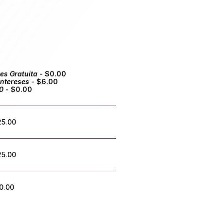
es Gratuita
- $0.00
intereses
- $6.00
0
- $0.00
25.00
25.00
0.00