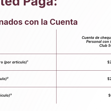
ted Paga:
nados con la Cuenta
Cuenta de chequ
Personal con 
Club 5
iro
(por articulo)¹
$
culo)²
$
ticulo)³
$