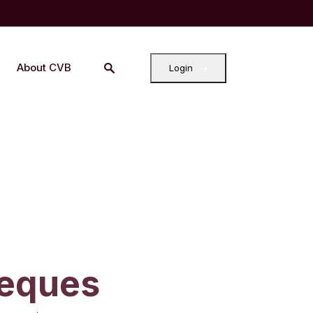
About CVB
Login
heques