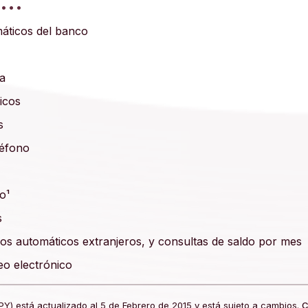
...
máticos del banco
ea
icos
s
léfono
o¹
s
eros automáticos extranjeros, y consultas de saldo por mes
eo electrónico
PY) está actualizado al 5 de Febrero de 2015 y está sujeto a cambios.
C