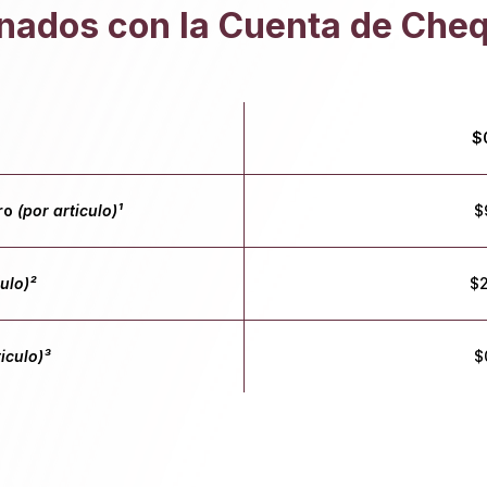
nados con la Cuenta de Che
$
iro
(por articulo)¹
$
culo)²
$2
ticulo)³
$