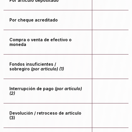
Por artículo depositado
$
Por cheque acreditado
Compra o venta de efectivo o
$
moneda
Fondos insuficientes /
$
sobregiro
(por articulo) (1)
Interrupción de pago
(por articulo)
$
(2)
Devolución / retroceso de artículo
$
(3)